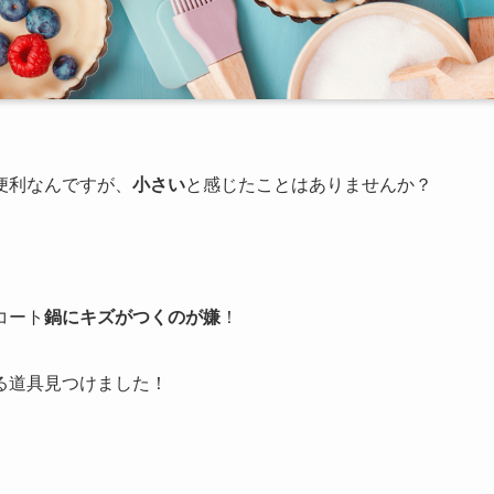
便利なんですが、
小さい
と感じたことはありませんか？
コート
鍋にキズがつくのが嫌
！
る道具見つけました！