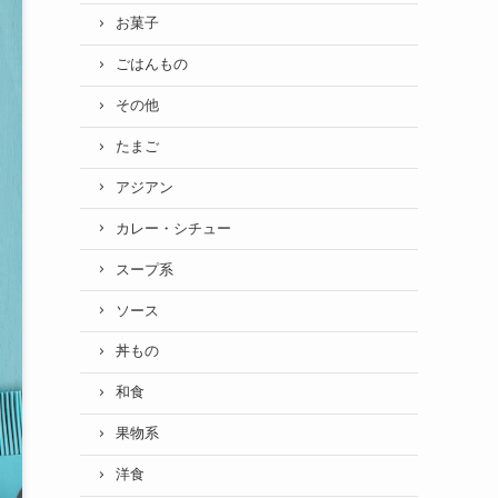
お菓子
ごはんもの
その他
たまご
アジアン
カレー・シチュー
スープ系
ソース
丼もの
和食
果物系
洋食