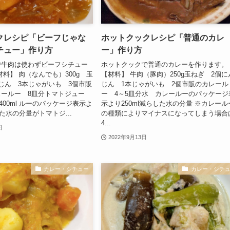
クレシピ「ビーフじゃな
ホットクックレシピ「普通のカレ
チュー」作り方
ー」作り方
で牛肉は使わずビーフシチュー
ホットクックで普通のカレーを作ります。
材料】 肉（なんでも）300g 玉
【材料】 牛肉（豚肉）250g玉ねぎ 2個に
じん 3本じゃがいも 3個市販
じん 1本じゃがいも 2個市販のカレール
ールー 8皿分トマトジュー
ー 4～5皿分水 カレールーのパッケージ
 400ml ルーのパッケージ表示よ
示より250ml減らした水の分量 ※カレール
した水の分量がトマトジ...
の種類によりマイナスになってしまう場合
4...
日
2022年9月13日
カレー・シチュー
カレー・シチ