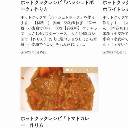
ホットクックレシピ「ハッシュドポ
ホットクッ
ーク」作り方
ホワイトシ
ホットクックで「ハッシュドポーク」を作り
ホットクック
ます。 【材料 】 豚肉 350g玉ねぎ 2個米
作ります。 【
粉（小麦粉でOK） 30g 【調味料】 ケチャッ
ん 1本鶏もも
プ 大さじ4ウスターソース 大さじ4塩コシ
米粉（小麦粉で
ョウ 【作り方】 お肉に塩コショウしてから米
米粉（小麦粉で
粉（小麦粉でもOK）をもみ込むホッ...
ん・じゃがいも
2022年6月15日
2022年6月14日
カレー・シチュー
ホットクックレシピ「トマトカレ
ー」作り方