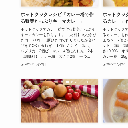
ホットクックレシピ「カレー粉で作
ホットクッ
る野菜たっぷりキーマカレー」
るカレー」
ホットクックでカレー粉で作る野菜たっぷり
ホットクック
キーマカレーを作ります。 【材料】 5人分 ひ
るカレー」を作
き肉 300g （豚ひき肉で作りましたが合い
玉ねぎ 2個じ
びきでOK）玉ねぎ １個にんにく 3かけ
マト 3個 【
パプリカ 2個ピーマン 4個にんじん 2本
さ×0.006
【調味料】 カレー粉 大さじ2塩 一つ...
カレー粉 15g
2022年8月22日
2022年7月22日
カレー・シチュー