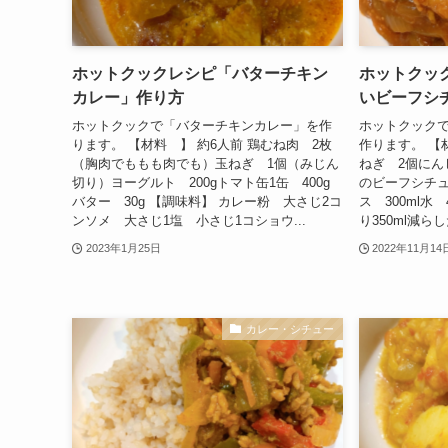
ホットクックレシピ「バターチキン
ホットクッ
カレー」作り方
いビーフシ
ホットクックで「バターチキンカレー」を作
ホットクック
ります。 【材料 】 約6人前 鶏むね肉 2枚
作ります。 【
（胸肉でももも肉でも）玉ねぎ 1個（みじん
ねぎ 2個にん
切り）ヨーグルト 200gトマト缶1缶 400g
のビーフシチュ
バター 30g 【調味料】 カレー粉 大さじ2コ
ス 300ml水
ンソメ 大さじ1塩 小さじ1コショウ...
り350ml減ら
2023年1月25日
2022年11月14
カレー・シチュー