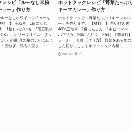
クレシピ「ルーなし米粉
ホットクックレシピ「野菜たっぷ
チュー」作り方
キーマカレー」作り方
でルーなしホワイトシチューを
ホットクックで「野菜たっぷりキーマカレ
材料 】 玉ねぎ 1個にんじ
ー」を作ります。 【材料 】 合いびき
肉 1枚じゃがいも 3個豆乳水
400g玉ねぎ 2個にんじん 1本ビーマン 
OK） オリーブオイル 少々
パプリカ 2個にんにく 2かけ 【調味料】
OK）の量 具の量の3％ にんじ
レールー 6個 【作り方】 野菜をあらめの
・玉ねぎ・鶏肉の重さ...
じん切りにしますホットクック内鍋に...
2022年6月3日