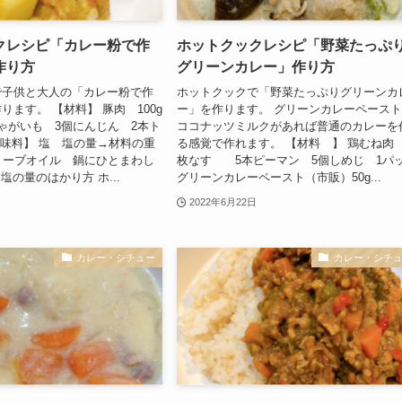
クレシピ「カレー粉で作
ホットクックレシピ「野菜たっぷ
作り方
グリーンカレー」作り方
で子供と大人の「カレー粉で作
ホットクックで「野菜たっぷりグリーンカ
ります。 【材料】 豚肉 100g
ー」を作ります。 グリーンカレーペース
ゃがいも 3個にんじん 2本ト
ココナッツミルクがあれば普通のカレーを
調味料】 塩 塩の量→材料の重
る感覚で作れます。 【材料 】 鶏むね肉 
 オリーブオイル 鍋にひとまわし
枚なす 5本ピーマン 5個しめじ 1パ
 塩の量のはかり方 ホ...
グリーンカレーペースト（市販）50g...
2022年6月22日
カレー・シチュー
カレー・シチ