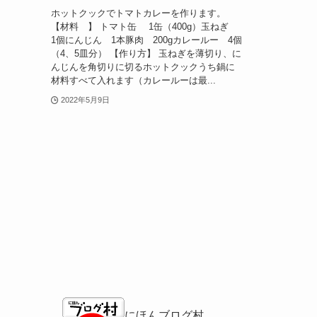
ホットクックでトマトカレーを作ります。
【材料 】 トマト缶 1缶（400g）玉ねぎ
1個にんじん 1本豚肉 200gカレールー 4個
（4、5皿分） 【作り方】 玉ねぎを薄切り、に
んじんを角切りに切るホットクックうち鍋に
材料すべて入れます（カレールーは最...
2022年5月9日
にほんブログ村