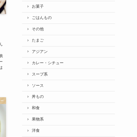
お菓子
ごはんもの
その他
たまご
ん
アジアン
表
ー
カレー・シチュー
は
スープ系
ソース
丼もの
ュー
和食
果物系
洋食