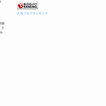
り
人気ブログランキング
肉
5個
 カ
み