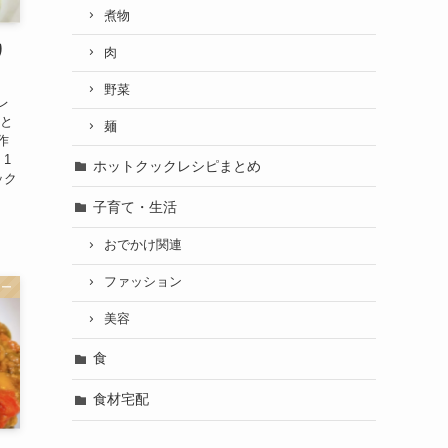
煮物
り
肉
野菜
レ
トと
麺
作
1
ホットクックレシピまとめ
ック
子育て・生活
おでかけ関連
ファッション
ュー
美容
食
食材宅配