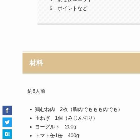
ポイントなど
材料
約6人前
鶏むね肉 2枚（胸肉でももも肉でも）
玉ねぎ 1個（みじん切り）
ヨーグルト 200g
トマト缶1缶 400g