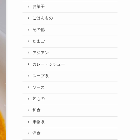
お菓子
ごはんもの
その他
たまご
アジアン
カレー・シチュー
スープ系
ソース
丼もの
和食
果物系
洋食