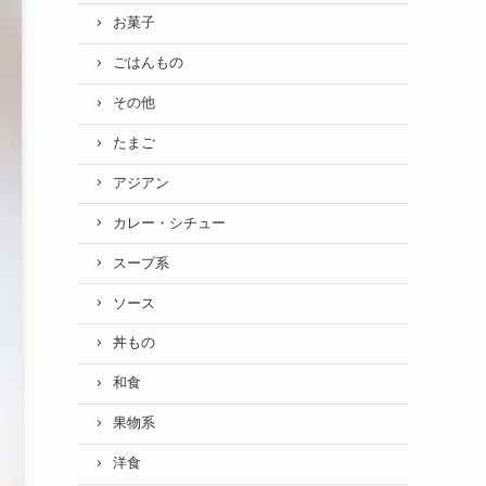
お菓子
ごはんもの
その他
たまご
アジアン
カレー・シチュー
スープ系
ソース
丼もの
和食
果物系
洋食