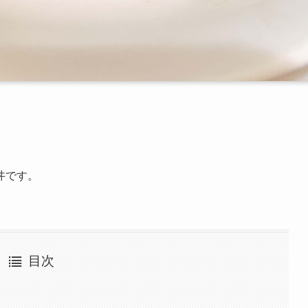
丼です。
目次