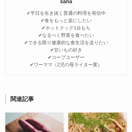
sana
✔平日を生き抜く普通の料理を発信中
✔食をもっと楽にしたい
✔ホットクック1台もち
✔なるべく野菜を食べたい
✔できる限り健康的な食生活を送りたい
✔甘いもの好き
✔コープユーザー
✔ワーママ（2児の母ライター業）
関連記事